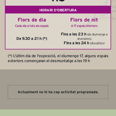
HORARI D'OBERTURA
Flors de dia
Flors de nit
Cada dia a tots els espais
A 17 espais interiors
Fins a les 23 h
(de diumenge a
De 9.30 a 21 h (*)
divendres)
Fins a les 24 h
(dissabtes)
(*) L'últim dia de l'exposició, el diumenge 17, alguns espais
exteriors començaran el desmuntatge a les 19 h
Actualment no hi ha cap activitat programada.