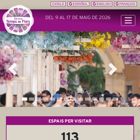
CATALÀ
ESPAÑOL
ENGLISH
FRANÇAIS
DEL 9 AL 17 DE MAIG DE 2026
ESPAIS PER VISITAR
113