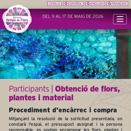
CATALÀ
ESPAÑOL
ENGLISH
FRANÇAIS
DEL 9 AL 17 DE MAIG DE 2026
Participants |
Obtenció de flors,
plantes i material
Procediment d'encàrrec i compra
Mitjançant la resolució de la sol·licitud presentada, on
constarà l'espai, el pressupost assignat i la persona
responsable, es podran encarregar les flors, plantes i