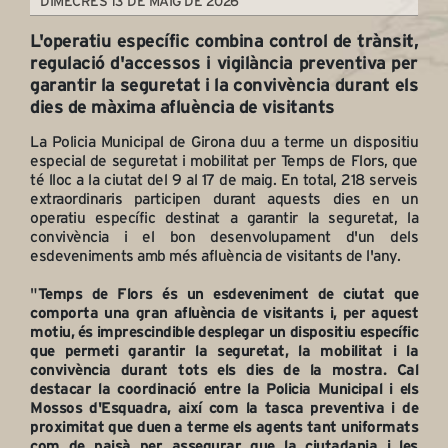
DIMECRES 13 DE MAIG DE 2026
L'operatiu específic combina control de trànsit,
regulació d'accessos i vigilància preventiva per
garantir la seguretat i la convivència durant els
dies de màxima afluència de visitants
La Policia Municipal de Girona duu a terme un dispositiu
especial de seguretat i mobilitat per Temps de Flors, que
té lloc a la ciutat del 9 al 17 de maig. En total, 218 serveis
extraordinaris participen durant aquests dies en un
operatiu específic destinat a garantir la seguretat, la
convivència i el bon desenvolupament d'un dels
esdeveniments amb més afluència de visitants de l'any.
"
Temps de Flors és un esdeveniment de ciutat que
comporta una gran afluència de visitants i, per aquest
motiu, és imprescindible desplegar un dispositiu específic
que permeti garantir la seguretat, la mobilitat i la
convivència durant tots els dies de la mostra. Cal
destacar la coordinació entre la Policia Municipal i els
Mossos d'Esquadra, així com la tasca preventiva i de
proximitat que duen a terme els agents tant uniformats
com de paisà per assegurar que la ciutadania i les