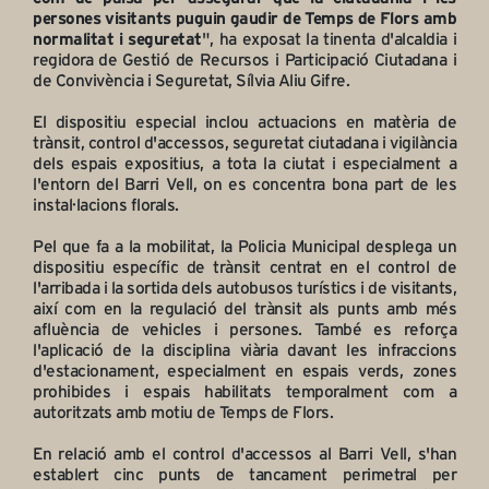
persones visitants puguin gaudir de Temps de Flors amb
normalitat i seguretat
", ha exposat la tinenta d'alcaldia i
regidora de Gestió de Recursos i Participació Ciutadana i
de Convivència i Seguretat, Sílvia Aliu Gifre.
El dispositiu especial inclou actuacions en matèria de
trànsit, control d'accessos, seguretat ciutadana i vigilància
dels espais expositius, a tota la ciutat i especialment a
l'entorn del Barri Vell, on es concentra bona part de les
instal·lacions florals.
Pel que fa a la mobilitat, la Policia Municipal desplega un
dispositiu específic de trànsit centrat en el control de
l'arribada i la sortida dels autobusos turístics i de visitants,
així com en la regulació del trànsit als punts amb més
afluència de vehicles i persones. També es reforça
l'aplicació de la disciplina viària davant les infraccions
d'estacionament, especialment en espais verds, zones
prohibides i espais habilitats temporalment com a
autoritzats amb motiu de Temps de Flors.
En relació amb el control d'accessos al Barri Vell, s'han
establert cinc punts de tancament perimetral per