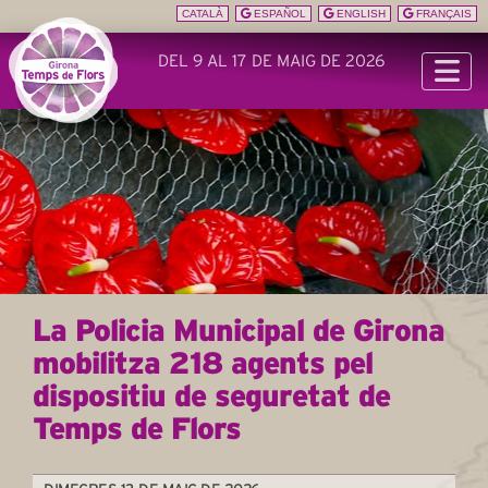
CATALÀ
ESPAÑOL
ENGLISH
FRANÇAIS
DEL 9 AL 17 DE MAIG DE 2026
La Policia Municipal de Girona
mobilitza 218 agents pel
dispositiu de seguretat de
Temps de Flors