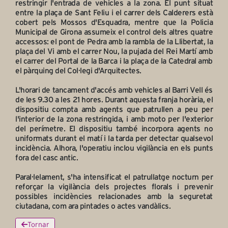
restringir l'entrada de vehicles a la zona. El punt situat
entre la plaça de Sant Feliu i el carrer dels Calderers està
cobert pels Mossos d'Esquadra, mentre que la Policia
Municipal de Girona assumeix el control dels altres quatre
accessos: el pont de Pedra amb la rambla de la Llibertat, la
plaça del Vi amb el carrer Nou, la pujada del Rei Martí amb
el carrer del Portal de la Barca i la plaça de la Catedral amb
el pàrquing del Col·legi d'Arquitectes.
L'horari de tancament d'accés amb vehicles al Barri Vell és
de les 9.30 a les 21 hores. Durant aquesta franja horària, el
dispositiu compta amb agents que patrullen a peu per
l'interior de la zona restringida, i amb moto per l'exterior
del perímetre. El dispositiu també incorpora agents no
uniformats durant el matí i la tarda per detectar qualsevol
incidència. Alhora, l'operatiu inclou vigilància en els punts
fora del casc antic.
Paral·lelament, s'ha intensificat el patrullatge nocturn per
reforçar la vigilància dels projectes florals i prevenir
possibles incidències relacionades amb la seguretat
ciutadana, com ara pintades o actes vandàlics.
Tornar